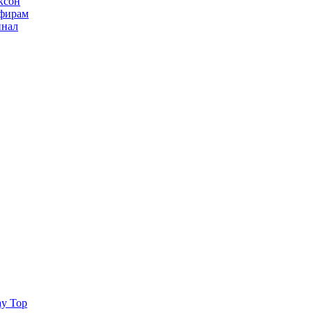
ксон
ьфирам
инал
ay Top