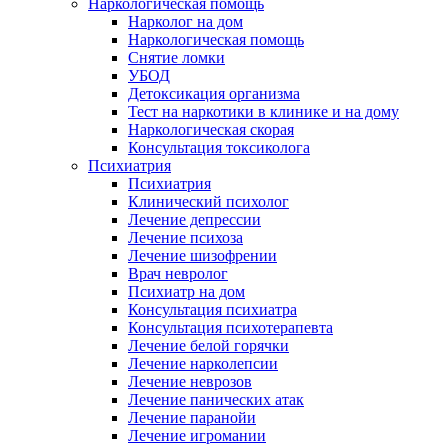
Наркологическая помощь
Нарколог на дом
Наркологическая помощь
Снятие ломки
УБОД
Детоксикация организма
Тест на наркотики в клинике и на дому
Наркологическая скорая
Консультация токсиколога
Психиатрия
Психиатрия
Клинический психолог
Лечение депрессии
Лечение психоза
Лечение шизофрении
Врач невролог
Психиатр на дом
Консультация психиатра
Консультация психотерапевта
Лечение белой горячки
Лечение нарколепсии
Лечение неврозов
Лечение панических атак
Лечение паранойи
Лечение игромании