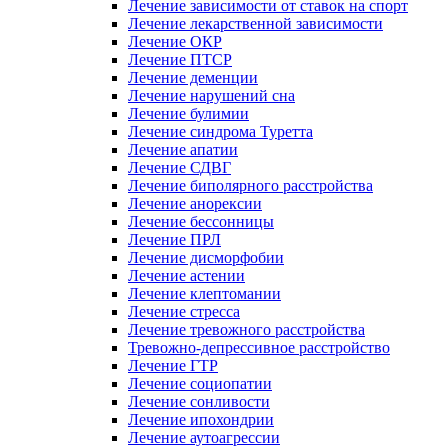
Лечение зависимости от ставок на спорт
Лечение лекарственной зависимости
Лечение ОКР
Лечение ПТСР
Лечение деменции
Лечение нарушений сна
Лечение булимии
Лечение синдрома Туретта
Лечение апатии
Лечение СДВГ
Лечение биполярного расстройства
Лечение анорексии
Лечение бессонницы
Лечение ПРЛ
Лечение дисморфобии
Лечение астении
Лечение клептомании
Лечение стресса
Лечение тревожного расстройства
Тревожно-депрессивное расстройство
Лечение ГТР
Лечение социопатии
Лечение сонливости
Лечение ипохондрии
Лечение аутоагрессии