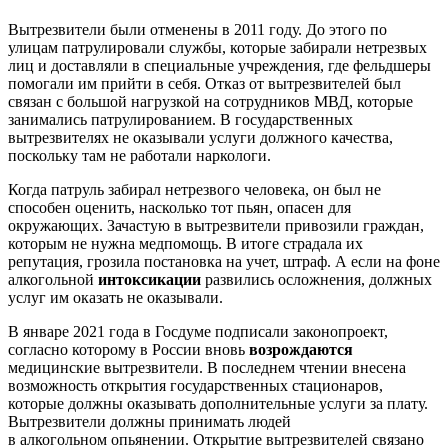
Вытрезвители были отменены в 2011 году. До этого по
улицам патрулировали службы, которые забирали нетрезвых
лиц и доставляли в специальные учреждения, где фельдшеры
помогали им прийти в себя. Отказ от вытрезвителей был
связан с большой нагрузкой на сотрудников МВД, которые
занимались патрулированием. В государственных
вытрезвителях не оказывали услуги должного качества,
поскольку там не работали наркологи.
Когда патруль забирал нетрезвого человека, он был не
способен оценить, насколько тот пьян, опасен для
окружающих. Зачастую в вытрезвители привозили граждан,
которым не нужна медпомощь. В итоге страдала их
репутация, грозила постановка на учет, штраф. А если на фоне
алкогольной
интоксикации
развились осложнения, должных
услуг им оказать не оказывали.
В январе 2021 года в Госдуме подписали законопроект,
согласно которому в России вновь
возрождаются
медицинские вытрезвители. В последнем чтении внесена
возможность открытия государственных стационаров,
которые должны оказывать дополнительные услуги за плату.
Вытрезвители должны принимать людей
в алкогольном опьянении. Открытие вытрезвителей связано