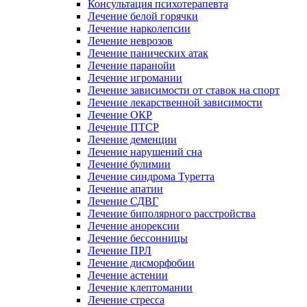
Консультация психотерапевта
Лечение белой горячки
Лечение нарколепсии
Лечение неврозов
Лечение панических атак
Лечение паранойи
Лечение игромании
Лечение зависимости от ставок на спорт
Лечение лекарственной зависимости
Лечение ОКР
Лечение ПТСР
Лечение деменции
Лечение нарушений сна
Лечение булимии
Лечение синдрома Туретта
Лечение апатии
Лечение СДВГ
Лечение биполярного расстройства
Лечение анорексии
Лечение бессонницы
Лечение ПРЛ
Лечение дисморфобии
Лечение астении
Лечение клептомании
Лечение стресса