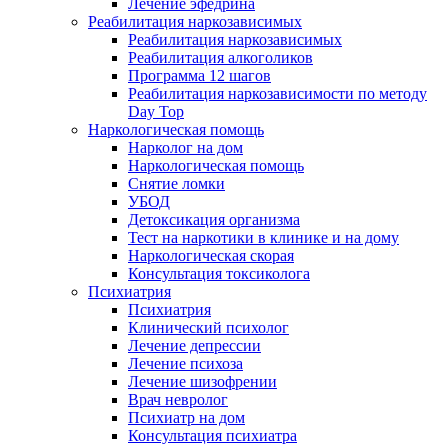
Лечение эфедрина
Реабилитация наркозависимых
Реабилитация наркозависимых
Реабилитация алкоголиков
Программа 12 шагов
Реабилитация наркозависимости по методу
Day Top
Наркологическая помощь
Нарколог на дом
Наркологическая помощь
Снятие ломки
УБОД
Детоксикация организма
Тест на наркотики в клинике и на дому
Наркологическая скорая
Консультация токсиколога
Психиатрия
Психиатрия
Клинический психолог
Лечение депрессии
Лечение психоза
Лечение шизофрении
Врач невролог
Психиатр на дом
Консультация психиатра