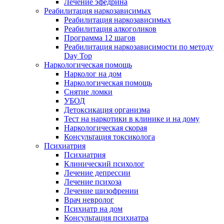
Лечение эфедрина
Реабилитация наркозависимых
Реабилитация наркозависимых
Реабилитация алкоголиков
Программа 12 шагов
Реабилитация наркозависимости по методу
Day Top
Наркологическая помощь
Нарколог на дом
Наркологическая помощь
Снятие ломки
УБОД
Детоксикация организма
Тест на наркотики в клинике и на дому
Наркологическая скорая
Консультация токсиколога
Психиатрия
Психиатрия
Клинический психолог
Лечение депрессии
Лечение психоза
Лечение шизофрении
Врач невролог
Психиатр на дом
Консультация психиатра