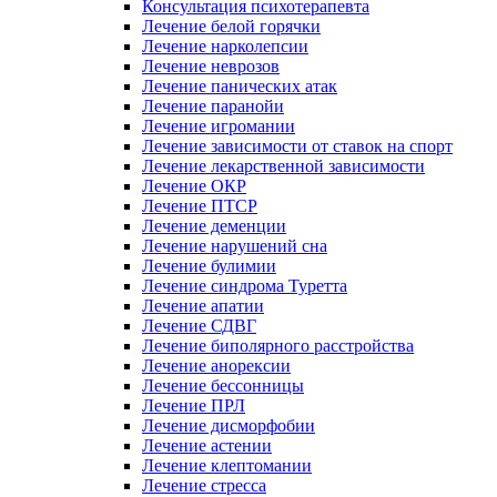
Консультация психотерапевта
Лечение белой горячки
Лечение нарколепсии
Лечение неврозов
Лечение панических атак
Лечение паранойи
Лечение игромании
Лечение зависимости от ставок на спорт
Лечение лекарственной зависимости
Лечение ОКР
Лечение ПТСР
Лечение деменции
Лечение нарушений сна
Лечение булимии
Лечение синдрома Туретта
Лечение апатии
Лечение СДВГ
Лечение биполярного расстройства
Лечение анорексии
Лечение бессонницы
Лечение ПРЛ
Лечение дисморфобии
Лечение астении
Лечение клептомании
Лечение стресса