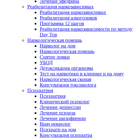
Лечение эфедрина
Реабилитация наркозависимых
Реабилитация наркозависимых
Реабилитация алкоголиков
Программа 12 шагов
Реабилитация наркозависимости по методу
Day Top
Наркологическая помощь
Нарколог на дом
Наркологическая помощь
Снятие ломки
УБОД
Детоксикация организма
Тест на наркотики в клинике и на дому
Наркологическая скорая
Консультация токсиколога
Психиатрия
Психиатрия
Клинический психолог
Лечение депрессии
Лечение психоза
Лечение шизофрении
Врач невролог
Психиатр на дом
Консультация психиатра