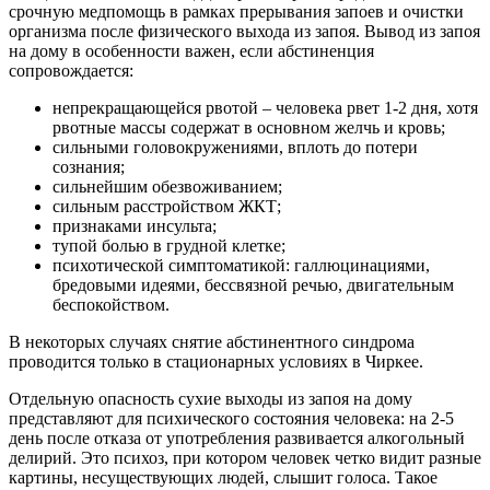
срочную медпомощь в рамках прерывания запоев и очистки
организма после физического выхода из запоя. Вывод из запоя
на дому в особенности важен, если абстиненция
сопровождается:
непрекращающейся рвотой – человека рвет 1-2 дня, хотя
рвотные массы содержат в основном желчь и кровь;
сильными головокружениями, вплоть до потери
сознания;
сильнейшим обезвоживанием;
сильным расстройством ЖКТ;
признаками инсульта;
тупой болью в грудной клетке;
психотической симптоматикой: галлюцинациями,
бредовыми идеями, бессвязной речью, двигательным
беспокойством.
В некоторых случаях снятие абстинентного синдрома
проводится только в стационарных условиях в Чиркее.
Отдельную опасность сухие выходы из запоя на дому
представляют для психического состояния человека: на 2-5
день после отказа от употребления развивается алкогольный
делирий. Это психоз, при котором человек четко видит разные
картины, несуществующих людей, слышит голоса. Такое