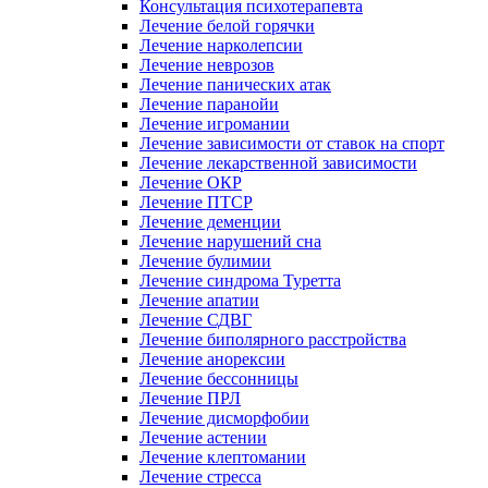
Консультация психотерапевта
Лечение белой горячки
Лечение нарколепсии
Лечение неврозов
Лечение панических атак
Лечение паранойи
Лечение игромании
Лечение зависимости от ставок на спорт
Лечение лекарственной зависимости
Лечение ОКР
Лечение ПТСР
Лечение деменции
Лечение нарушений сна
Лечение булимии
Лечение синдрома Туретта
Лечение апатии
Лечение СДВГ
Лечение биполярного расстройства
Лечение анорексии
Лечение бессонницы
Лечение ПРЛ
Лечение дисморфобии
Лечение астении
Лечение клептомании
Лечение стресса