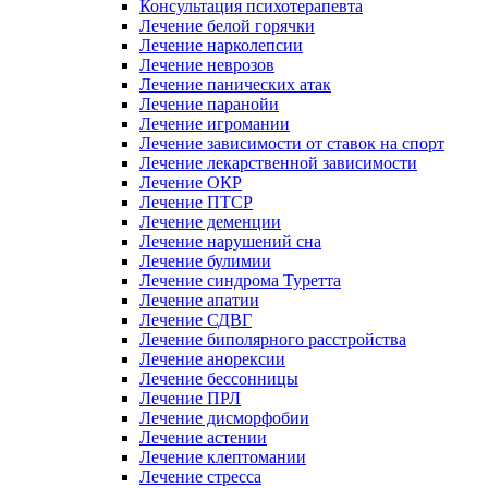
Консультация психотерапевта
Лечение белой горячки
Лечение нарколепсии
Лечение неврозов
Лечение панических атак
Лечение паранойи
Лечение игромании
Лечение зависимости от ставок на спорт
Лечение лекарственной зависимости
Лечение ОКР
Лечение ПТСР
Лечение деменции
Лечение нарушений сна
Лечение булимии
Лечение синдрома Туретта
Лечение апатии
Лечение СДВГ
Лечение биполярного расстройства
Лечение анорексии
Лечение бессонницы
Лечение ПРЛ
Лечение дисморфобии
Лечение астении
Лечение клептомании
Лечение стресса