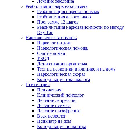
Лечение эфедрина
Реабилитация наркозависимых
Реабилитация наркозависимых
Реабилитация алкоголиков
Программа 12 шагов
Реабилитация наркозависимости по методу
Day Top
Наркологическая помощь
Нарколог на дом
Наркологическая помощь
Снятие ломки
УБОД
Детоксикация организма
Тест на наркотики в клинике и на дому
Наркологическая скорая
Консультация токсиколога
Психиатрия
Психиатрия
Клинический психолог
Лечение депрессии
Лечение психоза
Лечение шизофрении
Врач невролог
Психиатр на дом
Консультация психиатра