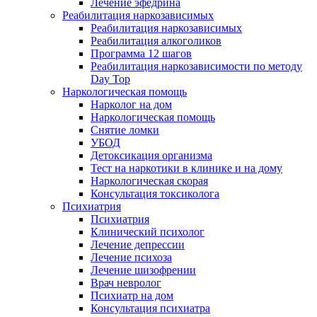
Лечение эфедрина
Реабилитация наркозависимых
Реабилитация наркозависимых
Реабилитация алкоголиков
Программа 12 шагов
Реабилитация наркозависимости по методу
Day Top
Наркологическая помощь
Нарколог на дом
Наркологическая помощь
Снятие ломки
УБОД
Детоксикация организма
Тест на наркотики в клинике и на дому
Наркологическая скорая
Консультация токсиколога
Психиатрия
Психиатрия
Клинический психолог
Лечение депрессии
Лечение психоза
Лечение шизофрении
Врач невролог
Психиатр на дом
Консультация психиатра