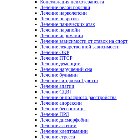
Консультация психотерапевта
Лечение белой горячки
Лечение нарколепсии
Лечение неврозов
Лечение панических атак
Лечение паранойи
Лечение игромании
Лечение зависимости от ставок на спорт
Лечение лекарственной зависимости
Лечение ОКР
Лечение ПТСР
Лечение деменции
Лечение нарушений сна
Лечение булимии
Лечение синдрома Туретта
Лечение апатии
Лечение СДВГ
Лечение биполярного расстройства
Лечение анорексии
Лечение бессонницы
Лечение ПРЛ
Лечение дисморфобии
Лечение астении
Лечение клептомании
Лечение стресса