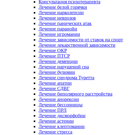
Консультация психотерапевта
Лечение белой горячки
Лечение нарколепсии
Лечение неврозов
Лечение панических атак
Лечение паранойи
Лечение игромании
Лечение зависимости от ставок на спорт
Лечение лекарственной зависимости
Лечение ОКР
Лечение ПТСР
Лечение деменции
Лечение нарушений сна
Лечение булимии
Лечение синдрома Туретта
Лечение апатии
Лечение СДВГ
Лечение биполярного расстройства
Лечение анорексии
Лечение бессонницы
Лечение ПРЛ
Лечение дисморфобии
Лечение астении
Лечение клептомании
Лечение стресса