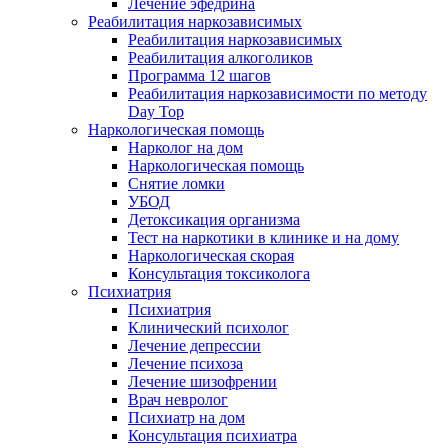
Лечение эфедрина
Реабилитация наркозависимых
Реабилитация наркозависимых
Реабилитация алкоголиков
Программа 12 шагов
Реабилитация наркозависимости по методу
Day Top
Наркологическая помощь
Нарколог на дом
Наркологическая помощь
Снятие ломки
УБОД
Детоксикация организма
Тест на наркотики в клинике и на дому
Наркологическая скорая
Консультация токсиколога
Психиатрия
Психиатрия
Клинический психолог
Лечение депрессии
Лечение психоза
Лечение шизофрении
Врач невролог
Психиатр на дом
Консультация психиатра