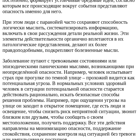
постепенно, формирует устойчивые бредовые идеи, согласно
которым все происходящие вокруг события представляют
опасность именно для него.
При этом люди с паранойей часто сохраняют способность
логически мыслить, систематизировать информацию,
включать в свои рассуждения детали реальной жизни. Эти
элементы действительности органично вплетаются в их
патологические представления, делают их более
правдоподобными, подкрепляют болезненные мысли.
Заболевание путают с тревожными состояниями или
эпизодическими паническими мыслями, возникающими при
неопределённой опасности. Например, человек испытывает
страх при прогулке по темной улице – прохожий видится как
потенциальная угроза. В нормальных условиях здоровый
человек в ситуации потенциальной опасности старается
действовать рационально, искать безопасные способы
решения проблемы. Например, при ощущении угрозы на
улице он заходит в открытое помещение, где есть люди и
освещение, чтобы снизить риск неприятной ситуации, звонит
близким или друзьям, чтобы сообщить о своем
местоположении, получить поддержку. Все эти действия
направлены на минимизацию опасности, поддержание
спокойствия, сохранение контроля над ситуацией без тревоги
или импульсивных поступков.